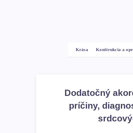
Krása
Konštrukcia a op
Dodatočný akord
príčiny, diagno
srdcový