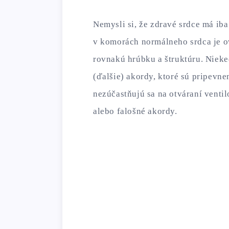
Nemysli si, že zdravé srdce má iba 
v komorách normálneho srdca je ov
rovnakú hrúbku a štruktúru. Nieke
(ďalšie) akordy, ktoré sú pripev
nezúčastňujú sa na otváraní venti
alebo falošné akordy.