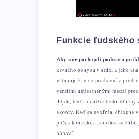
Funkcie ľudského 
Aby sme pochopili podstatu prob
krvného pohybu v srdci a jeho ana
vstupuje krv do predsiení z predsi
ventilmi umiestnenými medzi pred
dôjde, keď sa znížia tenké šľachy
akordy. Keď sa uvoľnia, chlopne ve
počas kontrakcií akordov sa zhluky
obnoví.