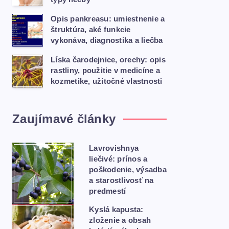
Opis pankreasu: umiestnenie a
štruktúra, aké funkcie
vykonáva, diagnostika a liečba
Líska čarodejnice, orechy: opis
rastliny, použitie v medicíne a
kozmetike, užitočné vlastnosti
Zaujímavé články
Lavrovishnya
liečivé: prínos a
poškodenie, výsadba
a starostlivosť na
predmestí
Kyslá kapusta:
zloženie a obsah