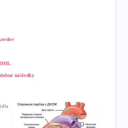
kordov
e DHL
dobné následky
idla
a