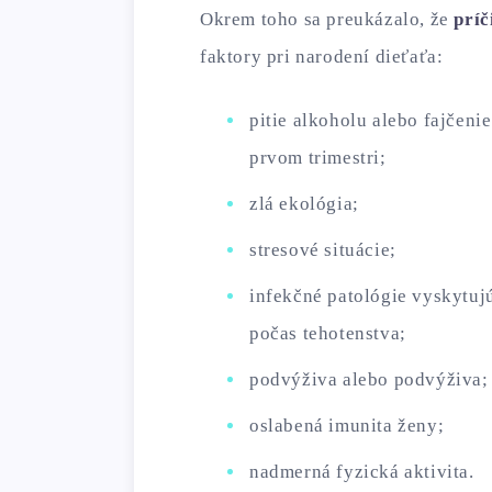
Okrem toho sa preukázalo, že
príč
faktory pri narodení dieťaťa:
pitie alkoholu alebo fajčenie
prvom trimestri;
zlá ekológia;
stresové situácie;
infekčné patológie vyskytuj
počas tehotenstva;
podvýživa alebo podvýživa;
oslabená imunita ženy;
nadmerná fyzická aktivita.