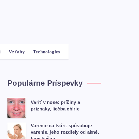
i
Vzťahy
Technologies
Populárne Príspevky
Variť v nose: príčiny a
príznaky, liečba chírie
Varenie na tvári: spôsobuje
varenie, jeho rozdiely od akné,
typy liečby