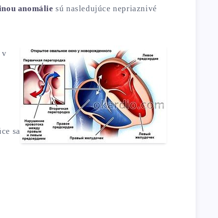
inou anomálie
sú nasledujúce nepriaznivé
 v
úce sa