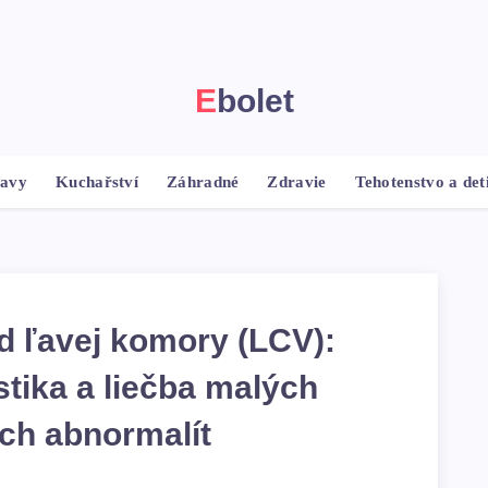
Ebolet
ravy
Kuchařství
Záhradné
Zdravie
Tehotenstvo a det
 ľavej komory (LCV):
stika a liečba malých
ch abnormalít