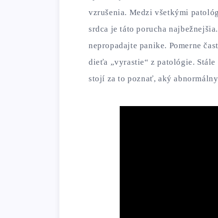
vzrušenia. Medzi všetkými patoló
srdca je táto porucha najbežnejšia
nepropadajte panike. Pomerne čas
dieťa „vyrastie“ z patológie. Stále
stojí za to poznať, aký abnormáln