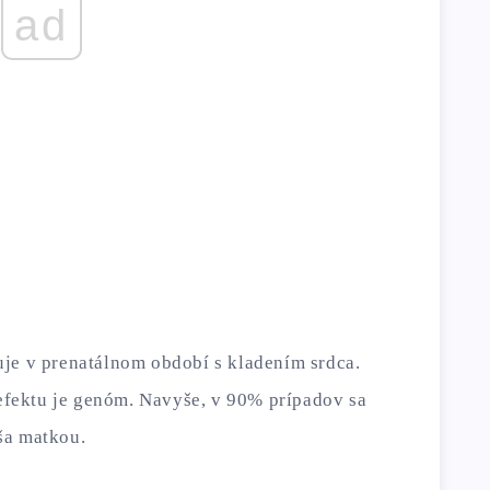
ad
je v prenatálnom období s kladením srdca.
fektu je genóm. Navyše, v 90% prípadov sa
ša matkou.