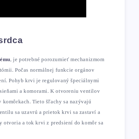
srdca
lému
, je potrebné porozumieť mechanizmom
tómii. Počas normálnej funkcie orgánov
ení. Pohyb krvi je regulovaný špeciálnymi
sieňami a komorami. K otvoreniu ventilov
 v komôrkach. Tieto šľachy sa nazývajú
ntilu sa uzavrú a prietok krvi sa zastaví a
 otvoria a tok krvi z predsiení do komôr sa