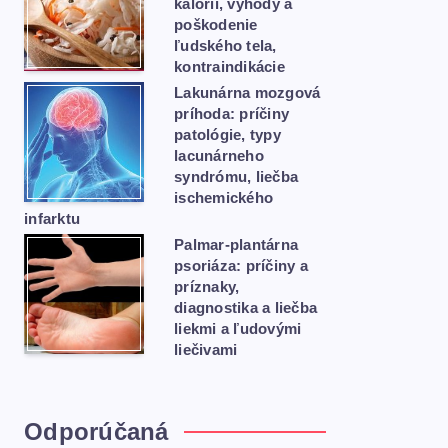
kalórií, výhody a
poškodenie
ľudského tela,
kontraindikácie
Lakunárna mozgová
príhoda: príčiny
patológie, typy
lacunárneho
syndrómu, liečba
ischemického
infarktu
Palmar-plantárna
psoriáza: príčiny a
príznaky,
diagnostika a liečba
liekmi a ľudovými
liečivami
Odporúčaná