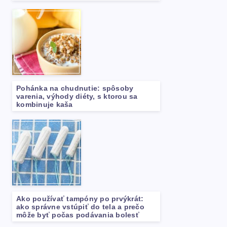
Pohánka na chudnutie: spôsoby
varenia, výhody diéty, s ktorou sa
kombinuje kaša
Ako používať tampóny po prvýkrát:
ako správne vstúpiť do tela a prečo
môže byť počas podávania bolesť