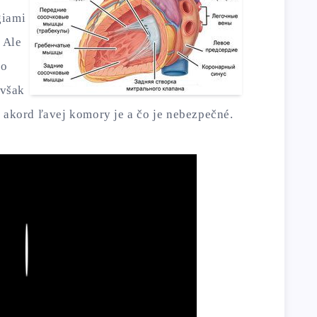
giami
. Ale
to
 však
y akord ľavej komory je a čo je nebezpečné.
Play