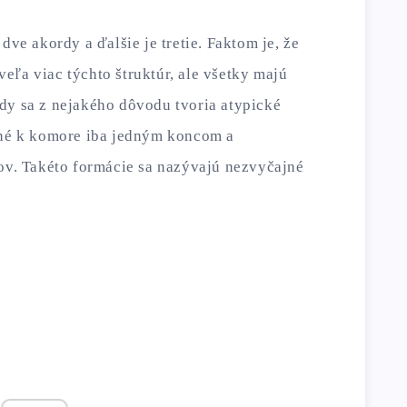
dve akordy a ďalšie je tretie. Faktom je, že
eľa viac týchto štruktúr, ale všetky majú
dy sa z nejakého dôvodu tvoria atypické
nené k komore iba jedným koncom a
lov. Takéto formácie sa nazývajú nezvyčajné