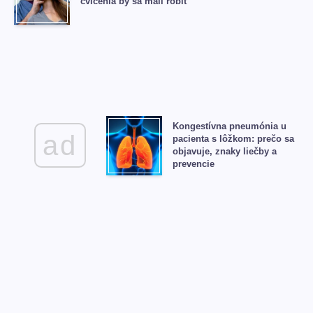
cvičenia by sa mali robiť
Kongestívna pneumónia u
ad
pacienta s lôžkom: prečo sa
objavuje, znaky liečby a
prevencie