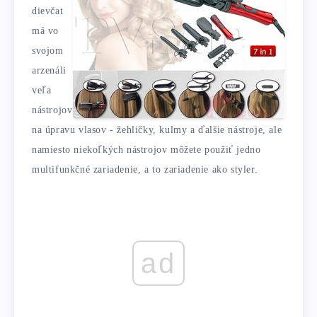
dievčat
má vo
svojom
arzenáli
veľa
nástrojov
na úpravu vlasov - žehličky, kulmy a ďalšie nástroje, ale
namiesto niekoľkých nástrojov môžete použiť jedno
multifunkčné zariadenie, a to zariadenie ako styler.
ad