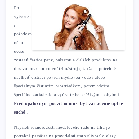
Po
vytvoren
í
požadova
ného
účesu
zostanú častice peny, balzamu a ďalších produktov na
úpravu povrchu vo vnútri nástroja, takže je potrebné
navlhčiť čistiaci povrch mydlovou vodou alebo
špeciálnym čistiacim prostriedkom, potom vložte
špeciálne zariadenie a vyčistite ho krúživými pohybmi.
Pred opätovným použitím musí byť zariadenie úplne
suché
.
Napriek rôznorodosti modelového radu na trhu je
potrebné pamätať na pravidelnú starostlivosť o vlasy,