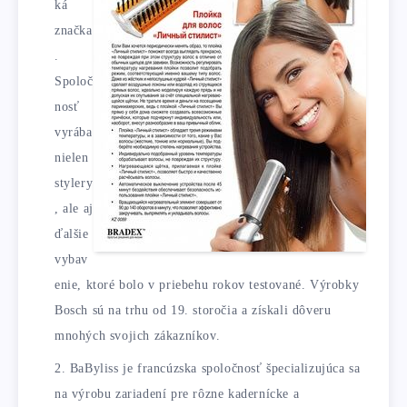
ká
značka
.
Spoloč
nosť
vyrába
nielen
stylery
, ale aj
ďalšie
vybav
enie, ktoré bolo v priebehu rokov testované. Výrobky
Bosch sú na trhu od 19. storočia a získali dôveru
mnohých svojich zákazníkov.
BaByliss je francúzska spoločnosť špecializujúca sa
na výrobu zariadení pre rôzne kadernícke a