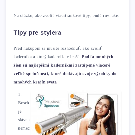
Na otázku, ako zvoliť viacstránkové tipy, budú rovnaké.
Tipy pre stylera
Pred nákupom sa musíte rozhodnúť, ako zvoliť
kaderníka a ktorý kaderník je lepší.
Podľa mnohých
žien sú najlepšími kaderníkmi zastúpené viaceré
veľké spoločnosti, ktoré dodávajú svoje výrobky do
mnohých krajín sveta
:
Bosch
je
slávna
nemec