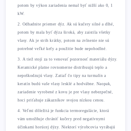
potom by výkon zariadenia nemal byť nižší ako 0, 1
kW.
Odhadnite priemer dýz. Ak sú kučery silné a dlhé,
potom by mala byť dýza široká, aby zaistila všetky
vlasy. Ak je strih krátky, potom na zvlnenie nie sú
potrebné veľké kefy a použitie bude nepohodlné.
A tiež stojí za to venovať pozornosť materiálu dýzy.
Keramické platne rovnomerne distribuujú teplo a
nepoškodzujú vlasy. Zatiaľ čo tipy na turmalín a
keratín budú vaše vlasy lesklé a hodvábne. Naopak,
zariadenie vyrobené z kovu je pre vlasy nebezpečné,
hoci priťahuje zákazníkov svojou nízkou cenou.
Veľmi dôležitá je funkcia termoregulácie, ktorá
vám umožňuje chrániť kučery pred negatívnymi
účinkami horúcej dýzy. Niektorí výrobcovia vyrábajú