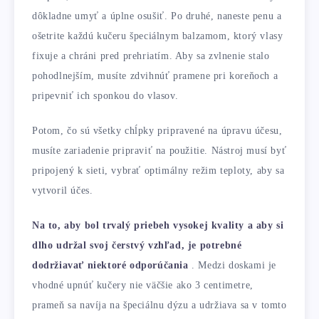
dôkladne umyť a úplne osušiť. Po druhé, naneste penu a
ošetrite každú kučeru špeciálnym balzamom, ktorý vlasy
fixuje a chráni pred prehriatím. Aby sa zvlnenie stalo
pohodlnejším, musíte zdvihnúť pramene pri koreňoch a
pripevniť ich sponkou do vlasov.
Potom, čo sú všetky chĺpky pripravené na úpravu účesu,
musíte zariadenie pripraviť na použitie. Nástroj musí byť
pripojený k sieti, vybrať optimálny režim teploty, aby sa
vytvoril účes.
Na to, aby bol trvalý priebeh vysokej kvality a aby si
dlho udržal svoj čerstvý vzhľad, je potrebné
dodržiavať niektoré odporúčania
. Medzi doskami je
vhodné upnúť kučery nie väčšie ako 3 centimetre,
prameň sa navíja na špeciálnu dýzu a udržiava sa v tomto