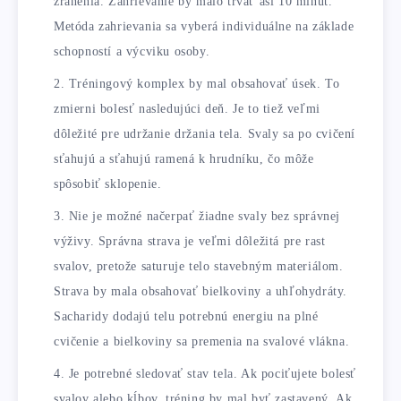
zranenia. Zahrievanie by malo trvať asi 10 minút.
Metóda zahrievania sa vyberá individuálne na základe
schopností a výcviku osoby.
Tréningový komplex by mal obsahovať úsek. To
zmierni bolesť nasledujúci deň. Je to tiež veľmi
dôležité pre udržanie držania tela. Svaly sa po cvičení
sťahujú a sťahujú ramená k hrudníku, čo môže
spôsobiť sklopenie.
Nie je možné načerpať žiadne svaly bez správnej
výživy. Správna strava je veľmi dôležitá pre rast
svalov, pretože saturuje telo stavebným materiálom.
Strava by mala obsahovať bielkoviny a uhľohydráty.
Sacharidy dodajú telu potrebnú energiu na plné
cvičenie a bielkoviny sa premenia na svalové vlákna.
Je potrebné sledovať stav tela. Ak pociťujete bolesť
svalov alebo kĺbov, tréning by mal byť zastavený. Ak