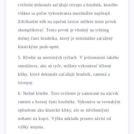
cvičenie dokonale zaťažuje triceps a hrudník, ktorého
vlákna sa počas vykonávania maximálne napínajú.
Zdvíhaním nôh na opačnú lavicu môžete tento prvok
skomplikovať. Tento prvok je vhodný na tréning
dolnej časti hrudníka, ktorý je minimálne zaťažený
klasickými push-upmi.
Kliešte na nerovných tyčiach. V prítomnosti takého
simulátora, ako sú tyče, môžete vykonávať účinné
kliky, ktoré dokonale zaťažujú hrudník, ramená a
tricepsy.
Nožné kliešte. Toto cvičenie je zamerané na nácvik
ramien a hornej časti hrudníka. Vykonáva sa rovnakým
spôsobom ako klasické kliky, ale so zdvihnutými
nohami na kopci. Výška nákladu priamo závisí od
výšky stojana.