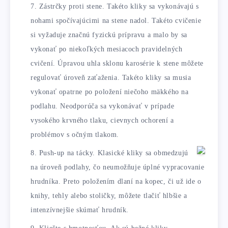
Zástrčky proti stene. Takéto kliky sa vykonávajú s
nohami spočívajúcimi na stene nadol. Takéto cvičenie
si vyžaduje značnú fyzickú prípravu a malo by sa
vykonať po niekoľkých mesiacoch pravidelných
cvičení. Úpravou uhla sklonu karosérie k stene môžete
regulovať úroveň zaťaženia. Takéto kliky sa musia
vykonať opatrne po položení niečoho mäkkého na
podlahu. Neodporúča sa vykonávať v prípade
vysokého krvného tlaku, cievnych ochorení a
problémov s očným tlakom.
Push-up na tácky. Klasické kliky sa obmedzujú
na úroveň podlahy, čo neumožňuje úplné vypracovanie
hrudníka. Preto položením dlaní na kopec, či už ide o
knihy, tehly alebo stoličky, môžete tlačiť hlbšie a
intenzívnejšie skúmať hrudník.