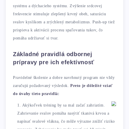
systému a dýchacieho systému. Zvýšenie srdcovej
frekvencie stimuluje zlepšený krvný obeh, saturáciu
svalov kyslíkom a zrýchlený metabolizmus. Push-up tiež
prispieva k aktivácii procesu spaľovania tukov, čo
pomáha udržiavať si tvar.
Základné pravidlá odbornej
prípravy pre ich efektívnosť
Pravidelné školenie a dobre navrhnutý program nie vždy
zaručujú požadovaný výsledok.
Preto je dôležité vziať
do úvahy tieto pravidlá:
Akýkoľvek tréning by sa mal začať zahriatím.
Zahrievanie svalov pomáha nasýtiť tkanivá krvou a
napínať svalové vlákna, čo môže výrazne znížiť riziko