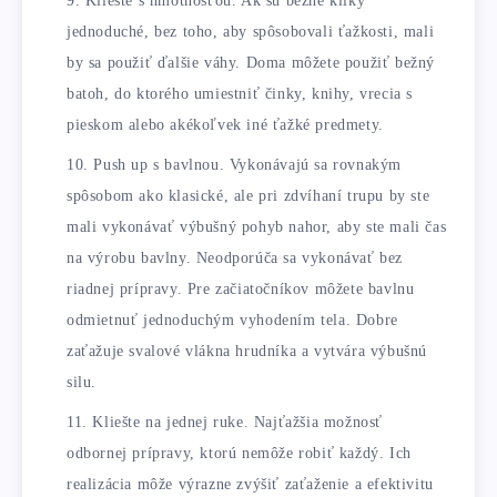
Kliešte s hmotnosťou. Ak sú bežné kliky
jednoduché, bez toho, aby spôsobovali ťažkosti, mali
by sa použiť ďalšie váhy. Doma môžete použiť bežný
batoh, do ktorého umiestniť činky, knihy, vrecia s
pieskom alebo akékoľvek iné ťažké predmety.
Push up s bavlnou. Vykonávajú sa rovnakým
spôsobom ako klasické, ale pri zdvíhaní trupu by ste
mali vykonávať výbušný pohyb nahor, aby ste mali čas
na výrobu bavlny. Neodporúča sa vykonávať bez
riadnej prípravy. Pre začiatočníkov môžete bavlnu
odmietnuť jednoduchým vyhodením tela. Dobre
zaťažuje svalové vlákna hrudníka a vytvára výbušnú
silu.
Kliešte na jednej ruke. Najťažšia možnosť
odbornej prípravy, ktorú nemôže robiť každý. Ich
realizácia môže výrazne zvýšiť zaťaženie a efektivitu