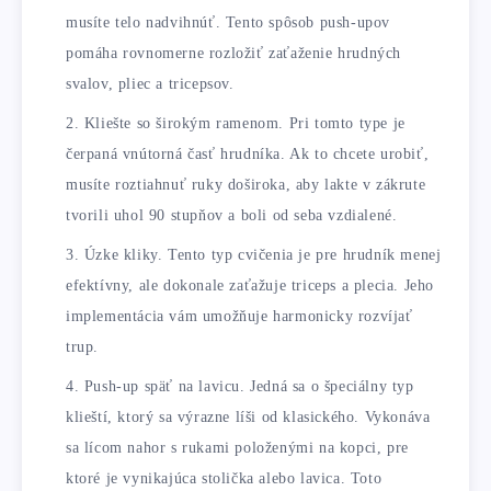
musíte telo nadvihnúť. Tento spôsob push-upov
pomáha rovnomerne rozložiť zaťaženie hrudných
svalov, pliec a tricepsov.
Kliešte so širokým ramenom. Pri tomto type je
čerpaná vnútorná časť hrudníka. Ak to chcete urobiť,
musíte roztiahnuť ruky doširoka, aby lakte v zákrute
tvorili uhol 90 stupňov a boli od seba vzdialené.
Úzke kliky. Tento typ cvičenia je pre hrudník menej
efektívny, ale dokonale zaťažuje triceps a plecia. Jeho
implementácia vám umožňuje harmonicky rozvíjať
trup.
Push-up späť na lavicu. Jedná sa o špeciálny typ
klieští, ktorý sa výrazne líši od klasického. Vykonáva
sa lícom nahor s rukami položenými na kopci, pre
ktoré je vynikajúca stolička alebo lavica. Toto