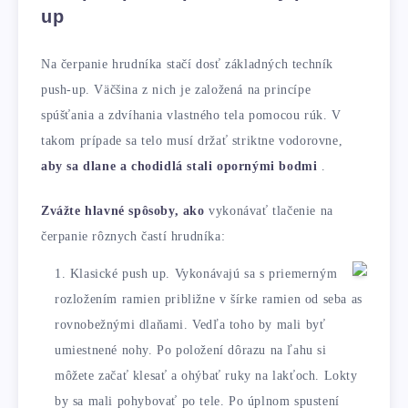
up
Na čerpanie hrudníka stačí dosť základných techník
push-up. Väčšina z nich je založená na princípe
spúšťania a zdvíhania vlastného tela pomocou rúk. V
takom prípade sa telo musí držať striktne vodorovne,
aby sa dlane a chodidlá stali opornými bodmi
.
Zvážte hlavné spôsoby, ako
vykonávať tlačenie na
čerpanie rôznych častí hrudníka:
Klasické push up. Vykonávajú sa s priemerným
rozložením ramien približne v šírke ramien od seba as
rovnobežnými dlaňami. Vedľa toho by mali byť
umiestnené nohy. Po položení dôrazu na ľahu si
môžete začať klesať a ohýbať ruky na lakťoch. Lokty
by sa mali pohybovať po tele. Po úplnom spustení