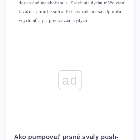
dostatočný metabolizmus. Zadržanie dychu môže viesť
k vážnej poruche srdca. Pri ohýbaní rúk sa odporúča
vdýchnuť a pri predlžovaní výdych.
ad
Ako pumpovať prsné svaly push-