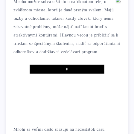
Mnoho mužov sníva o štíhlom nafúknutom tele, o
zvláštnom mieste, ktoré je dané prsným svalom. Majú
túžby a odhodlanie, takmer každý človek, ktorý nemá
zdravotné problémy, môže nájsť nafúknutú hruď s
atraktívnymi kontúrami. Hlavnou vecou je priblížiť sa k
triedam so špeciálnym školením, riadiť sa odporúčaniami
odborníkov a dodržiavať vzdelávací program.
Play
Mnohí sa veľmi často sťažujú na nedostatok času,