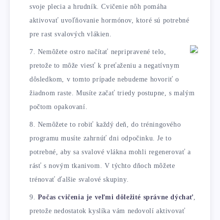
svoje plecia a hrudník. Cvičenie nôh pomáha
aktivovať uvoľňovanie hormónov, ktoré sú potrebné
pre rast svalových vlákien.
Nemôžete ostro načítať nepripravené telo,
pretože to môže viesť k preťaženiu a negatívnym
dôsledkom, v tomto prípade nebudeme hovoriť o
žiadnom raste. Musíte začať triedy postupne, s malým
počtom opakovaní.
Nemôžete to robiť každý deň, do tréningového
programu musíte zahrnúť dni odpočinku. Je to
potrebné, aby sa svalové vlákna mohli regenerovať a
rásť s novým tkanivom. V týchto dňoch môžete
trénovať ďalšie svalové skupiny.
Počas cvičenia je veľmi dôležité správne dýchať
,
pretože nedostatok kyslíka vám nedovolí aktivovať