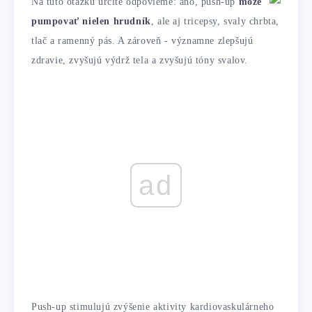
Na túto otázku určite odpovieme: áno, push-up
môže
pumpovať nielen hrudník
, ale aj tricepsy, svaly chrbta,
tlač a ramenný pás. A zároveň - významne zlepšujú
zdravie, zvyšujú výdrž tela a zvyšujú tóny svalov.
ad
Push-up stimulujú zvýšenie aktivity kardiovaskulárneho