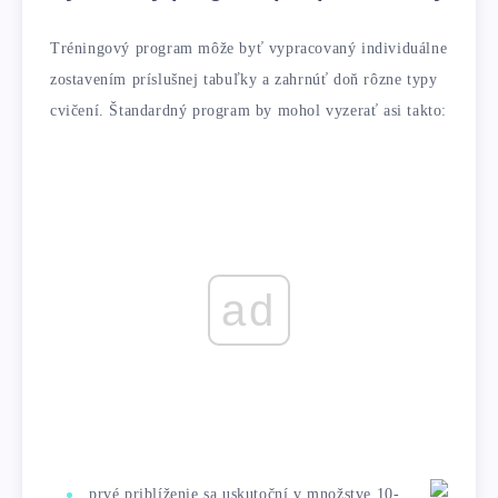
Tréningový program môže byť vypracovaný individuálne
zostavením príslušnej tabuľky a zahrnúť doň rôzne typy
cvičení. Štandardný program by mohol vyzerať asi takto:
ad
prvé priblíženie sa uskutoční v množstve 10-