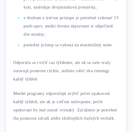
krát, nasleduje dvojminútová prestávka;
v druhom a treťom prístupe je potrebné vykonať 15
push-upov, medzi dvoma súpravami si odpočinúť
dve minúty;
posledný prístup sa vykoná na maximálnej sume.
Odporúča sa cvičiť raz týždenne, ale ak sa vaše svaly
zotavujú pomerne rýchlo, môžete robiť dva tréningy
každý týždeň.
Mnohé programy odporúčajú zvýšiť počet opakovaní
každý týždeň, ale ak je cieľom načerpanie, počet
opakovaní by mal zostať rovnaký. Zaťaženie je potrebné
iba pomocou závaží alebo zložitejších tlačných techník.