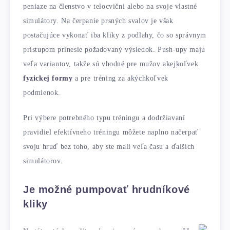
peniaze na členstvo v telocvični alebo na svoje vlastné
simulátory. Na čerpanie prsných svalov je však
postačujúce vykonať iba kliky z podlahy, čo so správnym
prístupom prinesie požadovaný výsledok. Push-upy majú
veľa variantov, takže sú vhodné pre mužov akejkoľvek
fyzickej formy
a pre tréning za akýchkoľvek
podmienok.
Pri výbere potrebného typu tréningu a dodržiavaní
pravidiel efektívneho tréningu môžete naplno načerpať
svoju hruď bez toho, aby ste mali veľa času a ďalších
simulátorov.
Je možné pumpovať hrudníkové
kliky