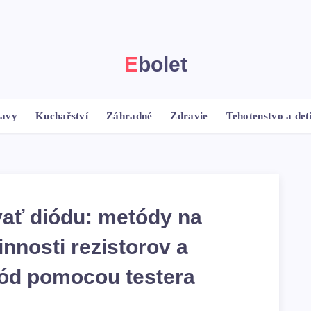
Ebolet
ravy
Kuchařství
Záhradné
Zdravie
Tehotenstvo a det
ať diódu: metódy na
innosti rezistorov a
ód pomocou testera