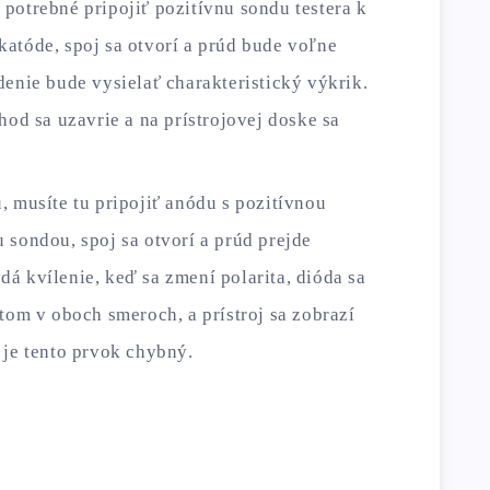
potrebné pripojiť pozitívnu sondu testera k
katóde, spoj sa otvorí a prúd bude voľne
denie bude vysielať charakteristický výkrik.
hod sa uzavrie a na prístrojovej doske sa
, musíte tu pripojiť anódu s pozitívnou
 sondou, spoj sa otvorí a prúd prejde
á kvílenie, keď sa zmení polarita, dióda sa
stom v oboch smeroch, a prístroj sa zobrazí
 je tento prvok chybný.