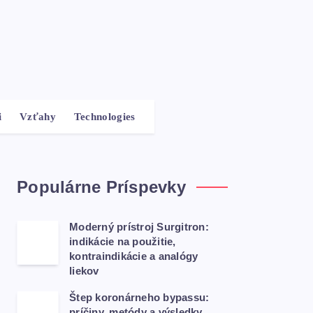
i
Vzťahy
Technologies
Populárne Príspevky
Moderný prístroj Surgitron:
indikácie na použitie,
kontraindikácie a analógy
liekov
Štep koronárneho bypassu:
príčiny, metódy a výsledky