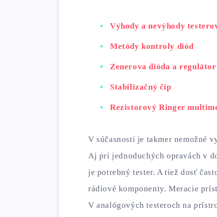
Výhody a nevýhody testero
Metódy kontroly diód
Zenerova dióda a regulátor
Stabilizačný čip
Rezistorový Ringer multim
V súčasnosti je takmer nemožné vy
Aj pri jednoduchých opravách v do
je potrebný tester. A tiež dosť čas
rádiové komponenty. Meracie príst
V analógových testeroch na prístr