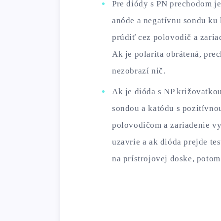
Pre diódy s PN prechodom je 
anóde a negatívnu sondu ku 
prúdiť cez polovodič a zaria
Ak je polarita obrátená, prec
nezobrazí nič.
Ak je dióda s NP križovatkou
sondou a katódu s pozitívnou
polovodičom a zariadenie vyd
uzavrie a ak dióda prejde te
na prístrojovej doske, potom