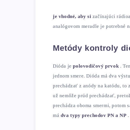
je vhodné, aby si
začínajúci rádi
analógovom meradle je potrebné na
Metódy kontroly d
Dióda je
polovodičový prvok
. Te
jednom smere. Dióda má dva výstu
prechádzať z anódy na katódu, to
už nemôže prúd prechádzať, preto
prechádza oboma smermi, potom sa
má
dva typy prechodov PN a NP
.