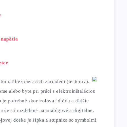
v
 napätia
eter
konať bez meracích zariadení (testerov).
me alebo byte pri práci s elektroinštaláciou
to je potrebné skontrolovať diódu a ďalšie
roje sú rozdelené na analógové a digitálne.
ojovej doske je šípka a stupnica so symbolmi