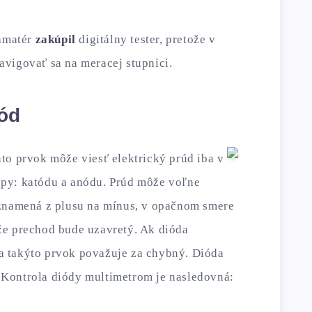
oamatér
zakúpil
digitálny tester, pretože v
vigovať sa na meracej stupnici.
iód
nto prvok môže viesť elektrický prúd iba v
py: katódu a anódu. Prúd môže voľne
 znamená z plusu na mínus, v opačnom smere
že prechod bude uzavretý. Ak dióda
 takýto prvok považuje za chybný. Dióda
 Kontrola diódy multimetrom je nasledovná: