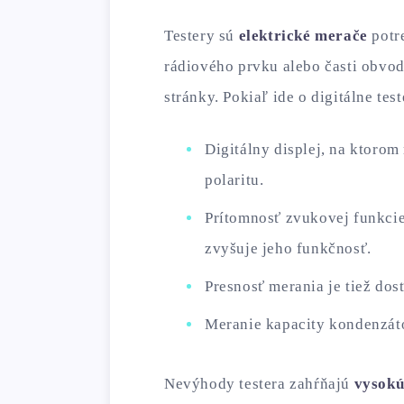
Testery sú
elektrické merače
potr
rádiového prvku alebo časti obvodu
stránky. Pokiaľ ide o digitálne tes
Digitálny displej, na ktorom
polaritu.
Prítomnosť zvukovej funkcie
zvyšuje jeho funkčnosť.
Presnosť merania je tiež dos
Meranie kapacity kondenzát
Nevýhody testera zahŕňajú
vysokú