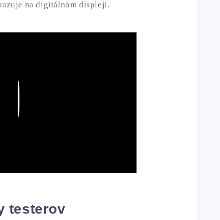
razuje na digitálnom displeji.
Play
 testerov