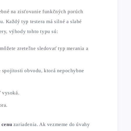
ebné na zisťovanie funkčných porúch
. Každý typ testera má silné a slabé
tery, výhody tohto typu sú:
 môžete zreteľne sledovať typ merania a
 spojitosti obvodu, ktorá nepochybne
ť vysoká.
ora.
 cenu
zariadenia. Ak vezmeme do úvahy