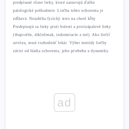
predpísané rôzne lieky, ktoré zastavujú ďalšie
patologické poškodenie. Liečba tohto ochorenia je
zdĺhavá. Nezahŕňa fyzický stres na choré kĺby.
Predepisujú sa lieky proti bolesti a protizápalové lieky
(ibuprofén, diklofenak, indometacín a iné). Ako liečiť
artrózu, musí rozhodnúť lekár. Výber metódy liečby
závisí od štádia ochorenia, jeho priebehu a dynamiky.
ad