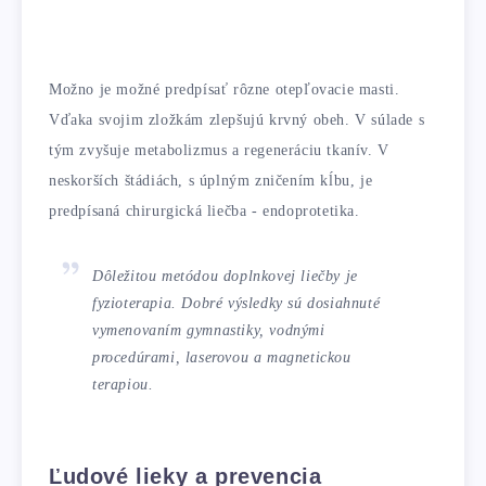
Možno je možné predpísať rôzne otepľovacie masti.
Vďaka svojim zložkám zlepšujú krvný obeh. V súlade s
tým zvyšuje metabolizmus a regeneráciu tkanív. V
neskorších štádiách, s úplným zničením kĺbu, je
predpísaná chirurgická liečba - endoprotetika.
Dôležitou metódou doplnkovej liečby je
fyzioterapia. Dobré výsledky sú dosiahnuté
vymenovaním gymnastiky, vodnými
procedúrami, laserovou a magnetickou
terapiou.
Ľudové lieky a prevencia