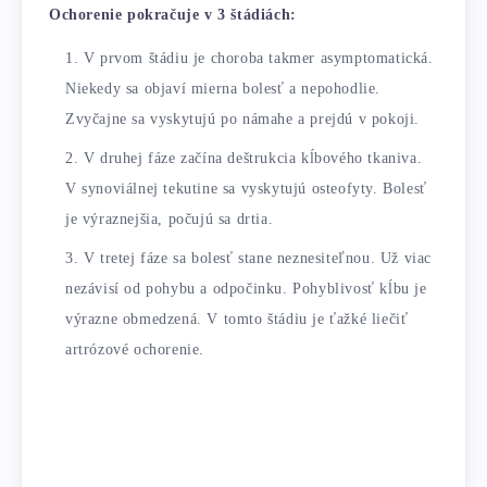
Ochorenie pokračuje v 3 štádiách:
V prvom štádiu je choroba takmer asymptomatická.
Niekedy sa objaví mierna bolesť a nepohodlie.
Zvyčajne sa vyskytujú po námahe a prejdú v pokoji.
V druhej fáze začína deštrukcia kĺbového tkaniva.
V synoviálnej tekutine sa vyskytujú osteofyty. Bolesť
je výraznejšia, počujú sa drtia.
V tretej fáze sa bolesť stane neznesiteľnou. Už viac
nezávisí od pohybu a odpočinku. Pohyblivosť kĺbu je
výrazne obmedzená. V tomto štádiu je ťažké liečiť
artrózové ochorenie.