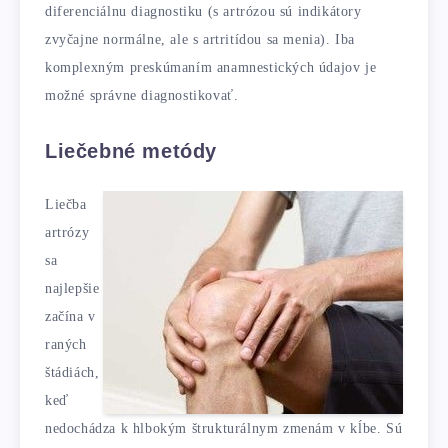
diferenciálnu diagnostiku (s artrózou sú indikátory
zvyčajne normálne, ale s artritídou sa menia). Iba
komplexným preskúmaním anamnestických údajov je
možné správne diagnostikovať.
Liečebné metódy
Liečba
artrózy
sa
najlepšie
začína v
raných
štádiách,
keď
nedochádza k hlbokým štrukturálnym zmenám v kĺbe. Sú