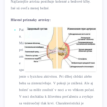
Najčastejšie artróza postihuje kolenné a bedrové kĺby.
Iné sú oveľa menej bežné.
Hlavné príznaky artrózy:
Pai
n.
Má
pri
am
e
spo
jenie s fyzickou aktivitou. Pri dlhej chôdzi alebo
behu sa zintenzívňuje. V pokoji je znížená. Ale aj
bolesť sa môže zosilniť v noci a vo vlhkom počasí.
V noci dochádza k žilovému preťaženiu a zvyšuje
sa vnútroočný tlak krvi. Charakteristická je