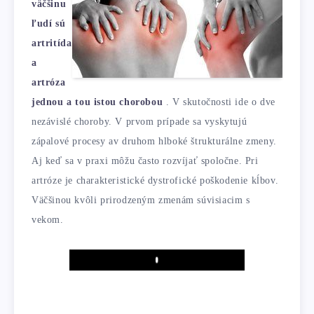
väčšinu
ľudí sú
artritída
a
artróza
jednou a tou istou chorobou
. V skutočnosti ide o dve
nezávislé choroby. V prvom prípade sa vyskytujú
zápalové procesy av druhom hlboké štrukturálne zmeny.
Aj keď sa v praxi môžu často rozvíjať spoločne. Pri
artróze je charakteristické dystrofické poškodenie kĺbov.
Väčšinou kvôli prirodzeným zmenám súvisiacim s
vekom.
Play