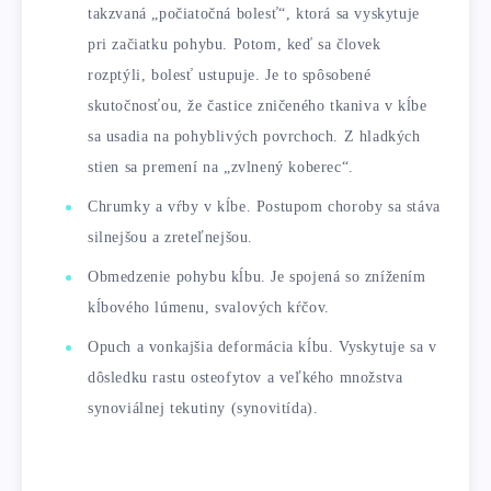
takzvaná „počiatočná bolesť“, ktorá sa vyskytuje
pri začiatku pohybu. Potom, keď sa človek
rozptýli, bolesť ustupuje. Je to spôsobené
skutočnosťou, že častice zničeného tkaniva v kĺbe
sa usadia na pohyblivých povrchoch. Z hladkých
stien sa premení na „zvlnený koberec“.
Chrumky a vŕby v kĺbe. Postupom choroby sa stáva
silnejšou a zreteľnejšou.
Obmedzenie pohybu kĺbu. Je spojená so znížením
kĺbového lúmenu, svalových kŕčov.
Opuch a vonkajšia deformácia kĺbu. Vyskytuje sa v
dôsledku rastu osteofytov a veľkého množstva
synoviálnej tekutiny (synovitída).