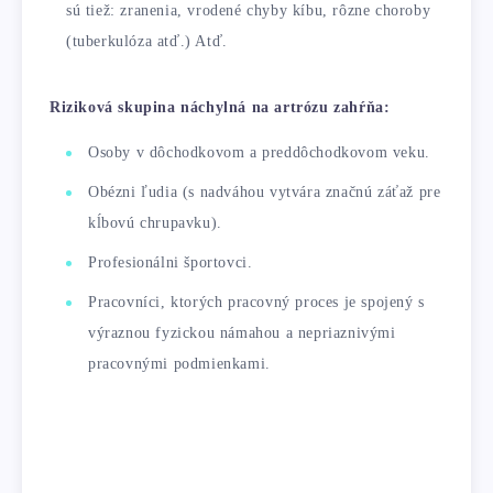
sú tiež: zranenia, vrodené chyby kíbu, rôzne choroby
(tuberkulóza atď.) Atď.
Riziková skupina náchylná na artrózu zahŕňa:
Osoby v dôchodkovom a preddôchodkovom veku.
Obézni ľudia (s nadváhou vytvára značnú záťaž pre
kĺbovú chrupavku).
Profesionálni športovci.
Pracovníci, ktorých pracovný proces je spojený s
výraznou fyzickou námahou a nepriaznivými
pracovnými podmienkami.